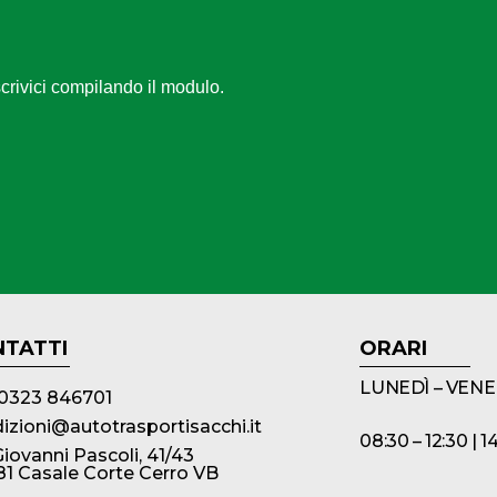
 scrivici compilando il modulo.
TATTI
ORARI
LUNEDÌ – VENE
0323 846701
izioni@autotrasportisacchi.it
08:30 – 12:30 | 1
Giovanni Pascoli, 41/43
1 Casale Corte Cerro VB