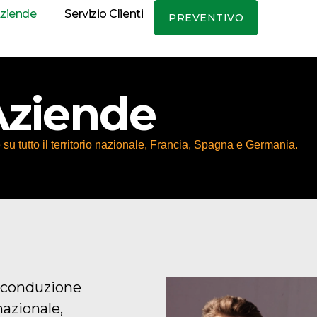
Aziende
Servizio Clienti
PREVENTIVO
 Aziende
 su tutto il territorio nazionale, Francia, Spagna e Germania.
a conduzione
nazionale,